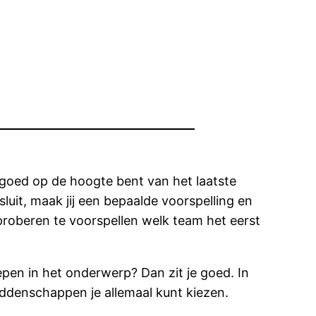
ijd goed op de hoogte bent van het laatste
uit, maak jij een bepaalde voorspelling en
 proberen te voorspellen welk team het eerst
epen in het onderwerp? Dan zit je goed. In
 weddenschappen je allemaal kunt kiezen.