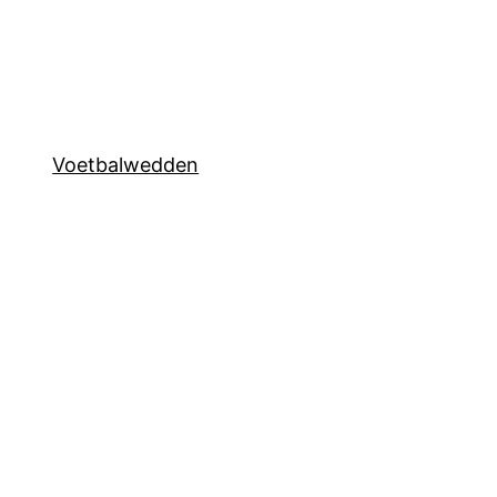
Voetbalwedden