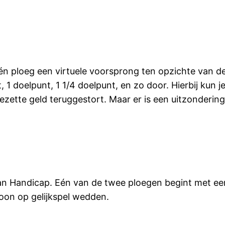
én ploeg een virtuele voorsprong ten opzichte van de
, 1 doelpunt, 1 1/4 doelpunt, en zo door. Hierbij kun 
ngezette geld teruggestort. Maar er is een uitzondering
an Handicap. Eén van de twee ploegen begint met ee
oon op gelijkspel wedden.