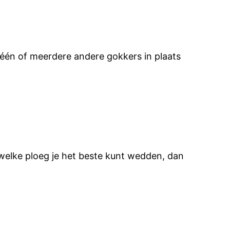
één of meerdere andere gokkers in plaats
 welke ploeg je het beste kunt wedden, dan