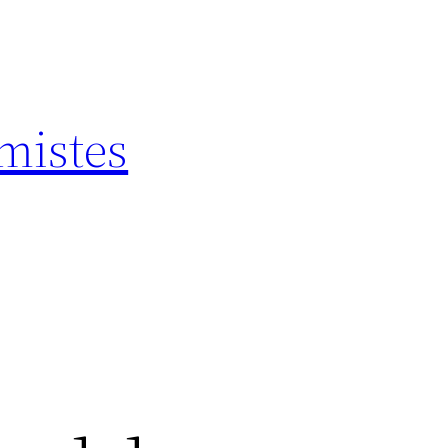
imistes