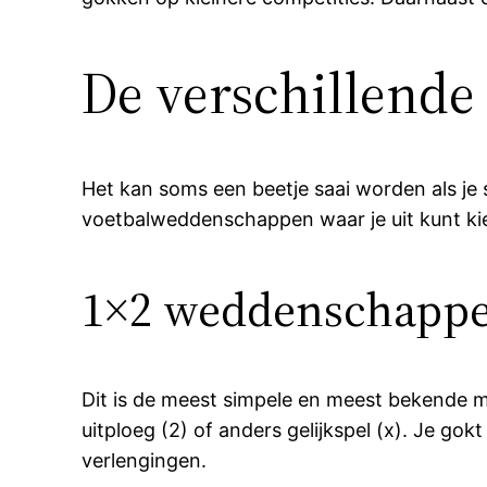
De verschillend
Het kan soms een beetje saai worden als je s
voetbalweddenschappen waar je uit kunt kie
1×2 weddenschapp
Dit is de meest simpele en meest bekende ma
uitploeg (2) of anders gelijkspel (x). Je gok
verlengingen.