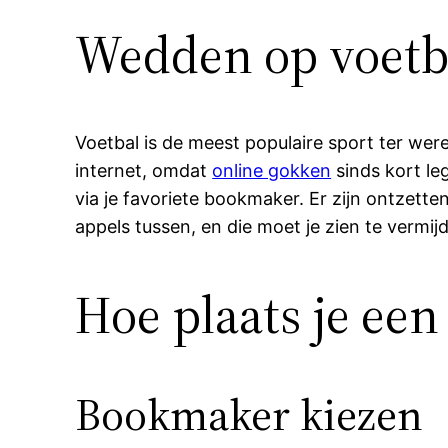
Wedden op voetb
Voetbal is de meest populaire sport ter wer
internet, omdat
online gokken
sinds kort leg
via je favoriete bookmaker. Er zijn ontzett
appels tussen, en die moet je zien te vermij
Hoe plaats je ee
Bookmaker kiezen