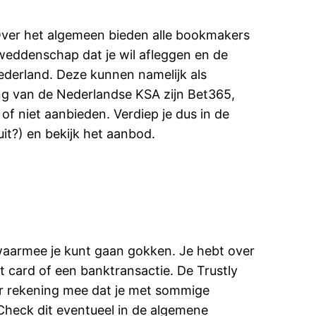
Over het algemeen bieden alle bookmakers
 weddenschap dat je wil afleggen en de
ederland. Deze kunnen namelijk als
 van de Nederlandse KSA zijn Bet365,
of niet aanbieden. Verdiep je dus in de
uit?) en bekijk het aanbod.
d waarmee je kunt gaan gokken. Je hebt over
t card of een banktransactie. De Trustly
d er rekening mee dat je met sommige
Check dit eventueel in de algemene