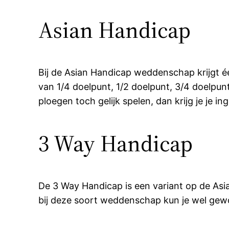
Asian Handicap
Bij de Asian Handicap weddenschap krijgt é
van 1/4 doelpunt, 1/2 doelpunt, 3/4 doelpunt
ploegen toch gelijk spelen, dan krijg je je i
3 Way Handicap
De 3 Way Handicap is een variant op de Asi
bij deze soort weddenschap kun je wel gew